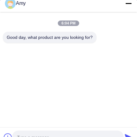
उत्पाद
Amy
वीडियो
हमारे बारे में
6:04 PM
कारखाने का दौरा
Good day, what product are you looking for?
गुणवत्ता नियंत्रण
उद्धरण मांगें
समाचार
मामले
Follow Us