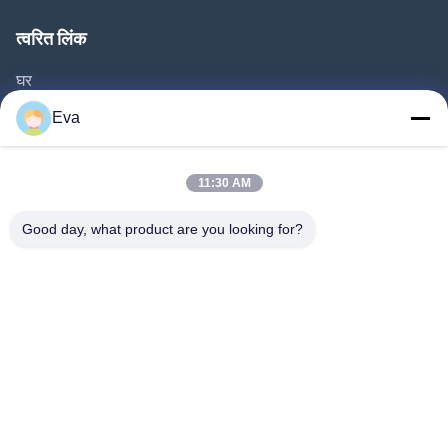
त्वरित लिंक
घर
उत्पाद
Eva
वीडियो
हमारे बारे में
11:30 AM
कारखाने का दौरा
Good day, what product are you looking for?
गुणवत्ता नियंत्रण
उद्धरण मांगें
समाचार
मामले
Follow Us