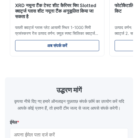
XRD नमूना टैंक टेस्ट शीट कैरियर चिप Slotted
फोटोकैटालिटिक
क्वार्ट्ज ग्लास शीट नमूना टैंक अनुकूलित किया जा
किट
सकता है
पतली क्वार्ट्ज ग्लास प्लेट आयामी स्थिर 1-1000 मिमी
उत्पाद वर्णन: 
प्रसंस्करण रेंज उत्पाद वर्णन: फ़्यूज़ स्पष्ट सिलिका क्वार्ट्ज
क्वार्ट्ज 2. सक
ग्लास प्लेट उत्कृष्ट थर्मल शॉक स्थिरता और उच्च संप्रेषण
और रासायनिक प
के साथ उच्च शुद्धता क्वार्ट्ज रेत से बना है।यह व्यापक रूप से
औरसंक्रामक । 5
अब संपर्क करें
बिजली के प्रकाश / लेजर / लेंस / ऑप्टिकल उपकरण /
संरक्षण। 6. किस
उच्च तापमान खिड़की में ...
क्वार्ट्ज ग्लास 
क...
उद्धरण मांगें
कृपया नीचे दिए गए हमारे ऑनलाइन पूछताछ संपर्क फ़ॉर्म का उपयोग करें यदि
आपके कोई प्रश्न हैं, तो हमारी टीम जल्द से जल्द आपसे संपर्क करेगी।
ईमेल
*