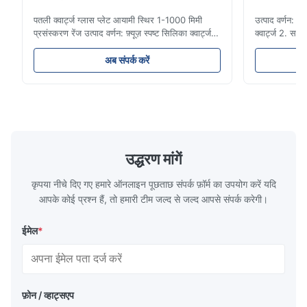
पतली क्वार्ट्ज ग्लास प्लेट आयामी स्थिर 1-1000 मिमी
उत्पाद वर्णन: 
प्रसंस्करण रेंज उत्पाद वर्णन: फ़्यूज़ स्पष्ट सिलिका क्वार्ट्ज
क्वार्ट्ज 2. सक
ग्लास प्लेट उत्कृष्ट थर्मल शॉक स्थिरता और उच्च संप्रेषण
और रासायनिक प
के साथ उच्च शुद्धता क्वार्ट्ज रेत से बना है।यह व्यापक रूप से
औरसंक्रामक । 5
अब संपर्क करें
बिजली के प्रकाश / लेजर / लेंस / ऑप्टिकल उपकरण /
संरक्षण। 6. किस
उच्च तापमान खिड़की में ...
क्वार्ट्ज ग्लास 
क...
उद्धरण मांगें
कृपया नीचे दिए गए हमारे ऑनलाइन पूछताछ संपर्क फ़ॉर्म का उपयोग करें यदि
आपके कोई प्रश्न हैं, तो हमारी टीम जल्द से जल्द आपसे संपर्क करेगी।
ईमेल
*
फ़ोन / व्हाट्सएप