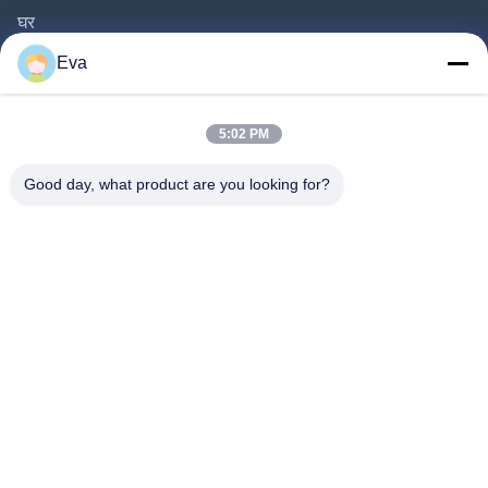
घर
उत्पाद
Eva
वीडियो
हमारे बारे में
5:02 PM
कारखाने का दौरा
Good day, what product are you looking for?
गुणवत्ता नियंत्रण
उद्धरण मांगें
समाचार
मामले
Follow Us