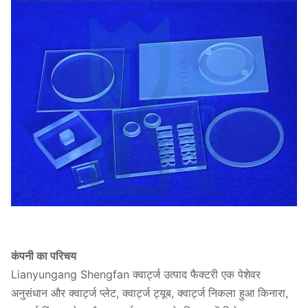
कंपनी का परिचय
Lianyungang Shengfan क्वार्ट्ज उत्पाद फैक्टरी एक पेशेवर
अनुसंधान और क्वार्ट्ज प्लेट, क्वार्ट्ज ट्यूब, क्वार्ट्ज निकला हुआ किनारा,