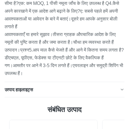
सीमा है?एक: कम MOQ, 1 पीसी नमूना जाँच के लिए उपलब्ध है Q4.कैसे
अपने कारखाने में एक आदेश आगे बढ़ाने के लिए?ए: सबसे पहले हमें अपनी
आवश्यकताओं या आवेदन के बारे में बताएं।दूसरे हम आपके अनुसार बोली
लगाते हैं
आवश्यकताएँ या हमारे सुझाव।तीसरा ग्राहक औपचारिक आदेश के लिए
नमूनों की पुष्टि करता है और जमा करता है।चौथा हम व्यवस्था करते हैं
उत्पादन।प्रश्न5.आप माल कैसे भेजते हैं और आने में कितना समय लगता है?
डीएचएल, यूपीएस, फेडेक्स या टीएनटी छोटे के लिए वैकल्पिक हैं
गण।आमतौर पर आने में 3-5 दिन लगते हैं।एयरलाइन और समुद्री शिपिंग भी
उपलब्ध हैं।
उत्पाद हाइलाइट्स
उत्पाद वर्णन अनुकूलित आकार फ्यूज्ड क्वार्ट्ज नमूना सिंक क्वार्ट्ज ग्लास
संबंधित उत्पाद
प्लेट निर्माण विनिर्देश शेंगफ़ान क्वार्ट्ज प्लेट विशेषता *ब्रैंड शेंगफ़ानक्वार्ट्ज़
*एसआईओ2 99.99% *घनत्व 2.2 (जी/सेमी³) *कठोरता की डिग्री
मोह' पैमाना 6.6 *गलनांक 1732 ℃ * वर्किंग टेम्परेचर 1100 ℃