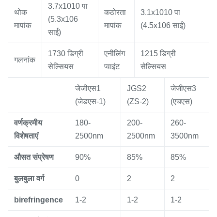
3.7x1010 पा
थोक
कठोरता
3.1x1010 पा
(5.3x106
मापांक
मापांक
(4.5x106 साई)
साई)
1730 डिग्री
एनीलिंग
1215 डिग्री
गलनांक
सेल्सियस
प्वाइंट
सेल्सियस
जेजीएस1
JGS2
जेजीएस3
(जेडएस-1)
(ZS-2)
(एचएस)
वर्णक्रमीय
180-
200-
260-
विशेषताएं
2500nm
2500nm
3500nm
औसत संप्रेषण
90%
85%
85%
बुलबुला वर्ग
0
2
2
birefringence
1-2
1-2
1-2