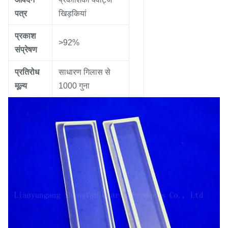
पत्र
खिड़कियां
प्रकाश
>92%
संप्रेषण
प्रतिरोध
साधारण गिलास से
मूल्य
1000 गुना