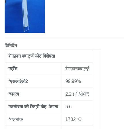
विनिर्देश
शेंगफ़ान क्वार्ट्ज प्लेट विशेषता
*ब्रैंड
शेंगफ़ानक्वार्ट्ज़
*एसआईओ2
99.99%
*घनत्व
2.2 (जी/सेमी³)
*कठोरता की डिग्री मोह' पैमाना
6.6
*गलनांक
1732 ℃