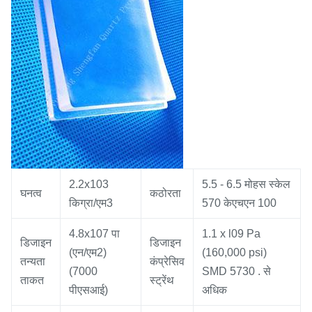
2.2x103
5.5 - 6.5 मोहस स्केल
घनत्व
कठोरता
किग्रा/एम3
570 केएचएन 100
4.8x107 पा
1.1 x l09 Pa
डिजाइन
डिजाइन
(एन/एम2)
(160,000 psi)
तन्यता
कंप्रेसिव
(7000
SMD 5730 . से
ताकत
स्ट्रेंथ
पीएसआई)
अधिक