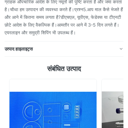
ग्राहक औपचारिक आदेश के लिए नमूनों की पुष्टि करता है और जमा करता
है।चौथा हम उत्पादन की व्यवस्था करते हैं।प्रश्न5.आप माल कैसे भेजते हैं
और आने में कितना समय लगता है?डीएचएल, यूपीएस, फेडेक्स या टीएनटी
छोटे आदेश के लिए वैकल्पिक हैं।आमतौर पर आने में 3-5 दिन लगते हैं।
एयरलाइन और समुद्री शिपिंग भी उपलब्ध हैं।
उत्पाद हाइलाइट्स
उत्पाद वर्णन शेंगफ़ान क्वार्ट्ज प्लेट विशेषता *ब्रैंड शेंगफ़ानक्वार्ट्ज़
संबंधित उत्पाद
*एसआईओ2 99.99% *घनत्व 2.2 (जी/सेमी³) *कठोरता की डिग्री
मोह' पैमाना 6.6 *गलनांक 1732 ℃ * वर्किंग टेम्परेचर 1100 ℃
*एनीलिंग पॉइंट 1180 ℃ *गलनांक 1630 ℃ विनिर्देश रंग पारदर्शी
आकार परिपत्र / दौर मानक जेजीएस1, जेजीएस2, जेजीएस3 सामग...