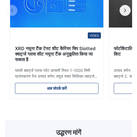
VIDEO
XRD नमूना टैंक टेस्ट शीट कैरियर चिप Slotted
फोटोकैटालिटिक
क्वार्ट्ज ग्लास शीट नमूना टैंक अनुकूलित किया जा
किट
सकता है
पतली क्वार्ट्ज ग्लास प्लेट आयामी स्थिर 1-1000 मिमी
उत्पाद वर्णन: 
प्रसंस्करण रेंज उत्पाद वर्णन: फ़्यूज़ स्पष्ट सिलिका क्वार्ट्ज
क्वार्ट्ज 2. सक
ग्लास प्लेट उत्कृष्ट थर्मल शॉक स्थिरता और उच्च संप्रेषण
और रासायनिक प
के साथ उच्च शुद्धता क्वार्ट्ज रेत से बना है।यह व्यापक रूप से
औरसंक्रामक । 5
अब संपर्क करें
बिजली के प्रकाश / लेजर / लेंस / ऑप्टिकल उपकरण /
संरक्षण। 6. किस
उच्च तापमान खिड़की में ...
क्वार्ट्ज ग्लास 
क...
उद्धरण मांगें