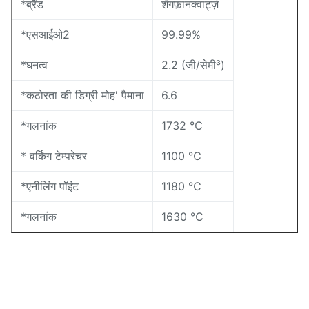
*ब्रैंड
शेंगफ़ानक्वार्ट्ज़
*एसआईओ2
99.99%
*घनत्व
2.2 (जी/सेमी³)
*कठोरता की डिग्री मोह' पैमाना
6.6
*गलनांक
1732 ℃
* वर्किंग टेम्परेचर
1100 ℃
*एनीलिंग पॉइंट
1180 ℃
*गलनांक
1630 ℃