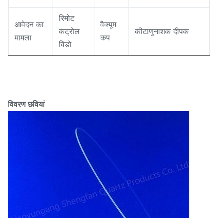
रिमोट
आवेदन का
वैक्यूम
कंट्रोल
कीटाणुनाशक दीपक
मामला
कप
विंडो
विवरण छवियां